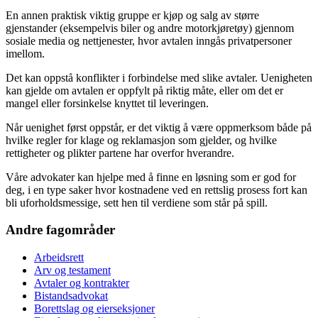
En annen praktisk viktig gruppe er kjøp og salg av større
gjenstander (eksempelvis biler og andre motorkjøretøy) gjennom
sosiale media og nettjenester, hvor avtalen inngås privatpersoner
imellom.
Det kan oppstå konflikter i forbindelse med slike avtaler. Uenigheten
kan gjelde om avtalen er oppfylt på riktig måte, eller om det er
mangel eller forsinkelse knyttet til leveringen.
Når uenighet først oppstår, er det viktig å være oppmerksom både på
hvilke regler for klage og reklamasjon som gjelder, og hvilke
rettigheter og plikter partene har overfor hverandre.
Våre advokater kan hjelpe med å finne en løsning som er god for
deg, i en type saker hvor kostnadene ved en rettslig prosess fort kan
bli uforholdsmessige, sett hen til verdiene som står på spill.
Andre fagområder
Arbeidsrett
Arv og testament
Avtaler og kontrakter
Bistandsadvokat
Borettslag og eierseksjoner