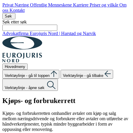
Privat
Næring
Offentlig
Menneskene
Karriere
Priser og vilkår
Om
oss
Kontakt
Søk
Søk etter
søk
Advokatfirma Eurojuris Nord | Harstad og Narvik
Hovedmeny
Verktøylinje - gå til toppen
Verktøylinje - gå tilbake
Verktøylinje - åpne søk
Kjøps- og forbrukerrett
Kjøps- og forbrukerretten omhandler avtaler om kjøp og salg
mellom næringsdrivende og forbrukere eller avtaler om utførelse av
håndverkertjenester, typisk mindre byggearbeider i form av
oppussing eller renovering.