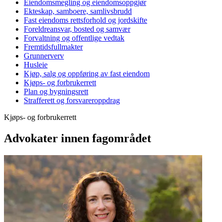
Eiendomsmegling og eiendomsoppgjør
Ekteskap, samboere, samlivsbrudd
Fast eiendoms rettsforhold og jordskifte
Foreldreansvar, bosted og samvær
Forvaltning og offentlige vedtak
Fremtidsfullmakter
Grunnerverv
Husleie
Kjøp, salg og oppføring av fast eiendom
Kjøps- og forbrukerrett
Plan og bygningsrett
Strafferett og forsvareroppdrag
Kjøps- og forbrukerrett
Advokater innen fagområdet