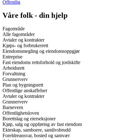
Offentlig
Våre folk - din hjelp
Fagområde
Alle fagområder
Avtaler og kontrakter
Kjøps- og forbrukerrett
Eiendomsmegling og eiendomsoppgjør
Entreprise
Fast eiendoms rettsforhold og jordskifte
Arbeidsrett
Forvaltning
Grunnerverv
Plan og bygningsrett
Offentlige anskaffelser
Avtaler og kontrakter
Grunnerverv
Barnevern
Offentlighetsloven
Borettslag og eierseksjoner
Kjøp, salg og oppføring av fast eiendom
Ekteskap, samboere, samlivsbrudd
Foreldreansvar, bosted og samvær