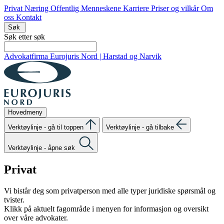
Privat
Næring
Offentlig
Menneskene
Karriere
Priser og vilkår
Om
oss
Kontakt
Søk
Søk etter
søk
Advokatfirma Eurojuris Nord | Harstad og Narvik
Hovedmeny
Verktøylinje - gå til toppen
Verktøylinje - gå tilbake
Verktøylinje - åpne søk
Privat
Vi bistår deg som privatperson med alle typer juridiske spørsmål og
tvister.
Klikk på aktuelt fagområde i menyen for informasjon og oversikt
over våre advokater.